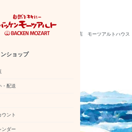
会社概要
店舗情報
廿日市工場直売店
モーツアルトハウス
う
インショップ
覧
い・配送
カウント
レンダー