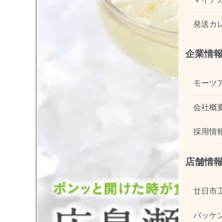
発送カ
企業情
モーツ
会社概
採用情
店舗情
廿日市
バッケ