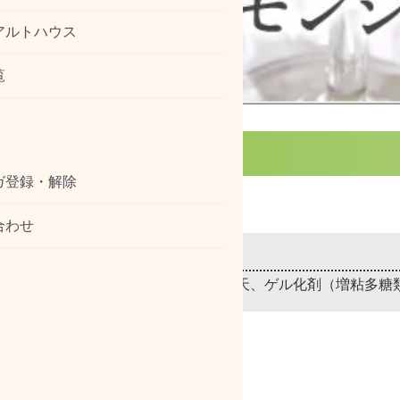
アルトハウス
覧
ガ登録・解除
。よく混ぜてお召し上がり下さい。
合わせ
糖、レモン果汁、はちみつ、洋酒、寒天、ゲル化剤（増粘多糖