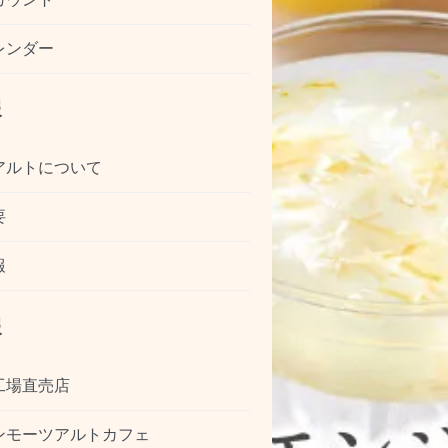
レンダー
報
アルトについて
要
報
報
工場直売店
ンモーツアルトカフェ