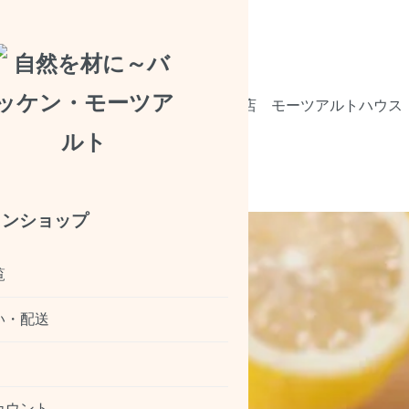
会社概要
店舗情報
廿日市工場直売店
モーツアルトハウス
インショップ
覧
い・配送
カウント