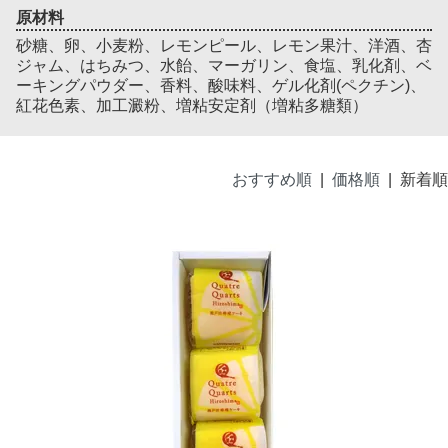
原材料
砂糖、卵、小麦粉、レモンピール、レモン果汁、洋酒、杏
ジャム、はちみつ、水飴、マーガリン、食塩、乳化剤、ベ
ーキングパウダー、香料、酸味料、ゲル化剤(ペクチン)、
紅花色素、加工澱粉、増粘安定剤（増粘多糖類）
おすすめ順
|
価格順
| 新着順