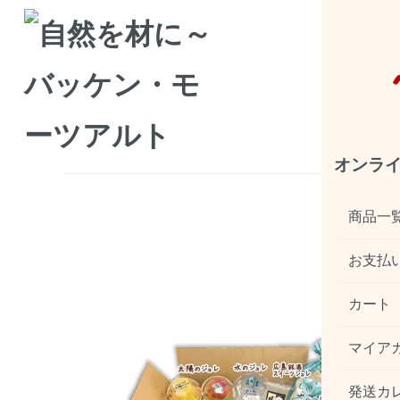
商品情報
ホーム
>
《送料込》工場直送便 広島のおいしさ発送します
《送料込》工場直送便 広島
オンラ
商品一
お支払
カート
マイア
発送カ