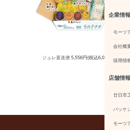
企業情
モーツ
会社概
ジュレ直送便
5,556円(税込6,000円)
採用情
店舗情
廿日市
バッケ
モーツ