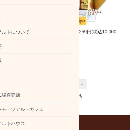
報
ええじゃん広島セット（大）
9,259円(税込10,000
アルトについて
円)
要
報
報
« Prev
Next »
工場直売店
3
商品中
1-3
商品
ンモーツアルトカフェ
アルトハウス