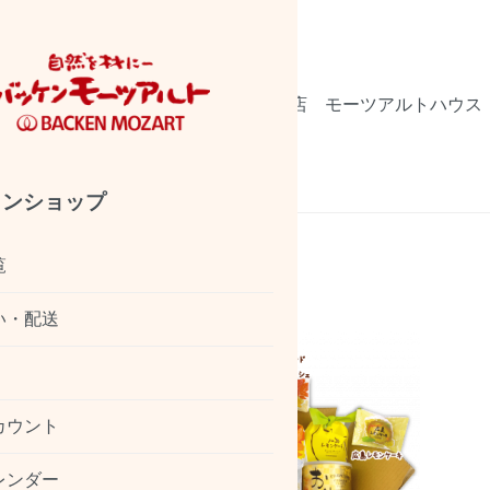
会社概要
店舗情報
廿日市工場直売店
モーツアルトハウス
のおいしさ発送します
インショップ
覧
い・配送
カウント
レンダー