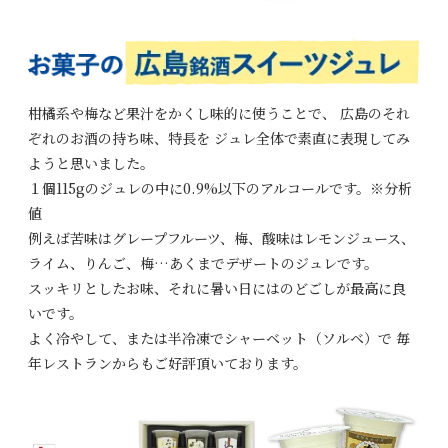
柑橘系や梅など果汁をかくし味的に使うことで、
広島のそれ
ぞれのお酒の持ち味、特長を
ジュレ全体で素直に表現してみ
ようと思いました。
１個115gのジュレの中に0.9%以下のアルコールです。※分析
値
例えば苦味はグレープフルーツ、梅、酸味はレモンジュース、
ライム、りんご、梅…あくまでデザートのジュレです。
スッキリとしたお味、それに暑い日にはのどごしが最高に良
いです。
よく冷やして、または半冷凍でシャーベット（ソルベ）で
毎
年レストランからもご好評頂いております。