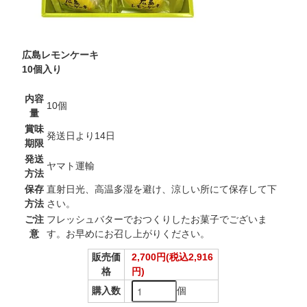
広島レモンケーキ
10個入り
内容
10個
量
賞味
発送日より14日
期限
発送
ヤマト運輸
方法
保存
直射日光、高温多湿を避け、涼しい所にて保存して下
方法
さい。
ご注
フレッシュバターでおつくりしたお菓子でございま
意
す。お早めにお召し上がりください。
販売価
2,700円(税込2,916
格
円)
個
購入数