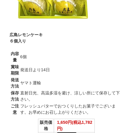
広島レモンケーキ
６個入り
内容
6個
量
賞味
発送日より14日
期限
発送
ヤマト運輸
方法
保存
直射日光、高温多湿を避け、涼しい所にて保存して下
方法
さい。
ご注
フレッシュバターでおつくりしたお菓子でございま
意
す。お早めにお召し上がりください。
販売価
1,650円(税込1,782
格
円)