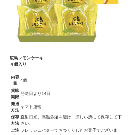
広島レモンケーキ
４個入り
内容
4個
量
賞味
発送日より14日
期限
発送
ヤマト運輸
方法
保存
直射日光、高温多湿を避け、涼しい所にて保存して下
方法
さい。
ご注
フレッシュバターでおつくりしたお菓子でございま