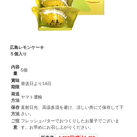
広島レモンケーキ
５個入り
内容
5個
量
賞味
発送日より14日
期限
発送
ヤマト運輸
方法
保存
直射日光、高温多湿を避け、涼しい所にて保存して下
方法
さい。
ご注
フレッシュバターでおつくりしたお菓子でございま
意
す。お早めにお召し上がりください。