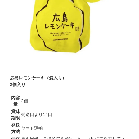
広島レモンケーキ（袋入り）
2個入り
内容
2個
量
賞味
発送日より14日
期限
発送
ヤマト運輸
方法
保存
直射日光、高温多湿を避け、涼しい所にて保存して下