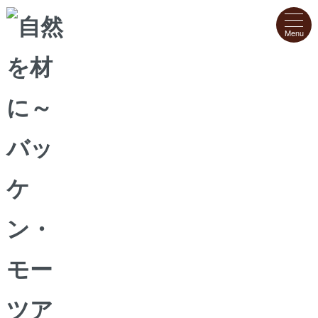
クッキー
ジュレ
パン
焼き菓子
フレッシュケーキ・デザート
アソートギフト
工場直送便
ホーム
>
クッキー
>
キャラメルからす麦クッキー
キャラメルからす麦クッキー
3缶