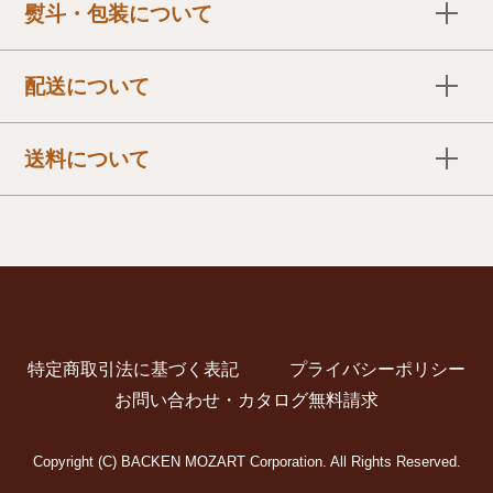
熨斗・包装について
● 代金引換（ご本人様送りに限ります）
● 銀行振込（先入金）
熨斗やギフト包装、手さげの有無に関しましてはご要望
● クレジットカード（一括払い）
配送について
に応じてご準備させて頂きます。
※VISA・Master・JCB・UC・Amex・Diarsがご利用い
※一部対応できかねる商品もございます。 詳しくは各
「ヤマト運輸」でお届けいたします。ご注文より３営業
送料について
ただけます。
商品ページでご確認ください。
日後に発送いたします。
※デビットカード・NICOS・プリペイドカードはご利用
【お届け日の設定】
冷蔵便・冷凍便は別途クール代を頂戴いたします。
いただけません。
ご注文５日後以降でご希望日をご指定ください。
冷凍商品は通常商品（常温）や冷蔵商品とは一緒に発送
【お届け時間の設定】
詳しくはこちら
できません。
それぞれに送料及び、クール代がかかります。
送料に変更がある場合は、ご注文内容確定メールにて正
※天候や交通事情などの影響によりお届けに遅れが生じ
特定商取引法に基づく表記
プライバシーポリシー
式な金額をご連絡いたします。
る場合もございます。
お問い合わせ・カタログ無料請求
大型梱包・複数梱包などは別途送料が発生する場合がご
ざいます。
Copyright (C) BACKEN MOZART Corporation. All Rights Reserved.
詳しくはこちら