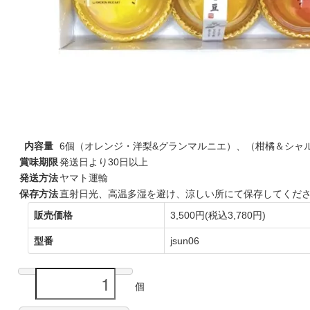
内容量
6個（オレンジ・洋梨&グランマルニエ）、（柑橘＆シャ
賞味期限
発送日より30日以上
発送方法
ヤマト運輸
保存方法
直射日光、高温多湿を避け、涼しい所にて保存してくだ
販売価格
3,500円(税込3,780円)
型番
jsun06
個