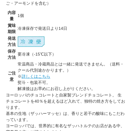
ご・アーモンドを含む）
内容
1個
量
賞味
冷凍保存で発送日より14日
期限
発送
方法
保存
要冷凍（-15℃以下）
方法
常温商品・冷蔵商品とは一緒に発送できません。（送料・
クール代別途かかります。）
ご注
※
詳しくはこちら
意
熨斗・包装不可。
解凍後はお早めにお召し上がりください。
ヨーロッパのチョコレートと自家製ブレンドチョコレート。 生
チョコレートを40％を超えるほど入れて、独特の焼き方をしてお
ります。
基本の生地（ザッハーマッセ）は、香りと若干の酸味にもこだわ
っています。
ヨーロッパでは、世界的に有名なザッハトルテのお店がある中、