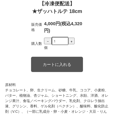
【冷凍便配送】
★ザッハトルテ 18cm
4,000円(税込4,320
販売価
格
円)
－
+
購入数
個
原材料
チョコレート、卵、生クリーム、砂糖、牛乳、ココア、小麦粉、
バター、植物油、杏ジャム、ショートニング、水飴、洋酒、オレ
ンジ果汁、食塩／ベーキングパウダー、乳化剤、クロレラ抽出
液、グリシン、香料、ゲル化剤（ペクチン）、酸味料、酸化防止
剤（V.C）、（一部に乳成分・卵・小麦・オレンジ・大豆・りん