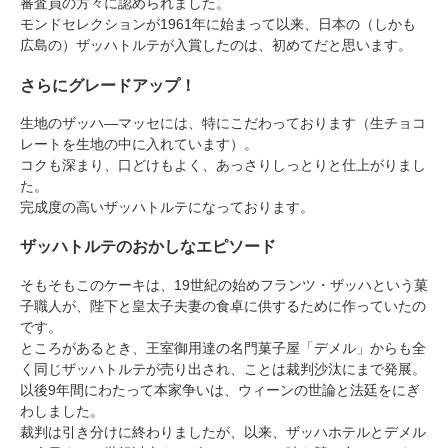
審査員の方々に認められました。
モンドセレクションが1961年に始まって以来、日本の（しかも
広島の）ザッハトルテが入賞したのは、初めてだと思います。
さらにグレードアップ！
生地のザッハ―マッセには、特にこだわっております（生チョコ
レートを生地の中に入れています）。
コクも深まり、口どけもよく、あっさりしっとりと仕上がりまし
た。
完成度の高いザッハトルテになっております。
ザッハトルテのおかしなエピソード
そもそもこのケーキは、19世紀の始めフランツ・ザッハという菓
子職人が、陛下と皇太子夫妻の食卓に供するために作っていたの
です。
ところがあるとき、王室御用達の名門菓子屋「デメル」からも全
く同じザッハトルテが売り出され、ことは裁判沙汰にまで発展。
以後9年間にわたって本家争いは、ウィーンの世論と法廷をにぎ
わしました。
裁判は引き分けに終わりましたが、以来、ザッハホテルとデメル