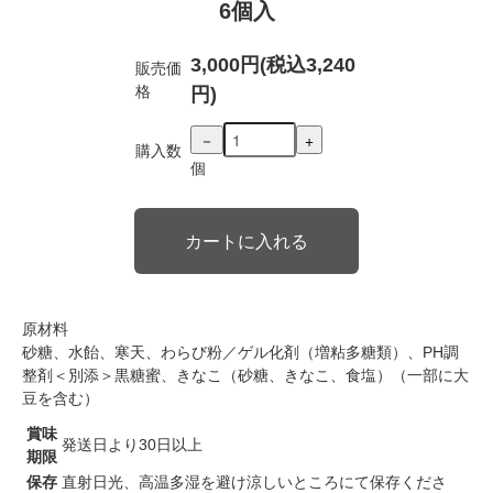
6個入
3,000円(税込3,240
販売価
格
円)
－
+
購入数
個
原材料
砂糖、水飴、寒天、わらび粉／ゲル化剤（増粘多糖類）、PH調
整剤＜別添＞黒糖蜜、きなこ（砂糖、きなこ、食塩）（一部に大
豆を含む）
賞味
発送日より30日以上
期限
保存
直射日光、高温多湿を避け涼しいところにて保存くださ