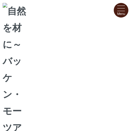
クッキー
ジュレ
パン
焼き菓子
フレッシュケーキ・デザート
アソートギフト
工場直送便
ホーム
>
ジュレ
>
瀬戸内シトラス いちりんそう
瀬戸内シトラス いちりんそう