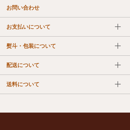
お問い合わせ
お支払いについて
下記の中からお選びいただけます。
熨斗・包装について
● 代金引換（ご本人様送りに限ります）
● 銀行振込（先入金）
熨斗やギフト包装、手さげの有無に関しましてはご要望
● クレジットカード（一括払い）
配送について
に応じてご準備させて頂きます。
※VISA・Master・JCB・UC・Amex・Diarsがご利用い
※一部対応できかねる商品もございます。 詳しくは各
「ヤマト運輸」でお届けいたします。ご注文より３営業
送料について
ただけます。
商品ページでご確認ください。
日後に発送いたします。
※デビットカード・NICOS・プリペイドカードはご利用
【お届け日の設定】
冷蔵便・冷凍便は別途クール代を頂戴いたします。
いただけません。
ご注文５日後以降でご希望日をご指定ください。
冷凍商品は通常商品（常温）や冷蔵商品とは一緒に発送
【お届け時間の設定】
詳しくはこちら
できません。
それぞれに送料及び、クール代がかかります。